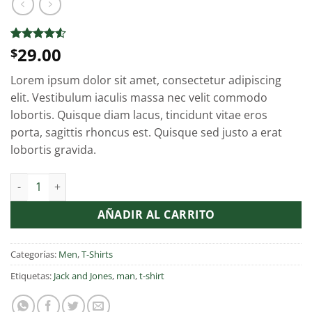
29.00
Valorado
2
$
con
4.5
de 5 en
Lorem ipsum dolor sit amet, consectetur adipiscing
base a
valoraciones
elit. Vestibulum iaculis massa nec velit commodo
de clientes
lobortis. Quisque diam lacus, tincidunt vitae eros
porta, sagittis rhoncus est. Quisque sed justo a erat
lobortis gravida.
Lawrance Polo Tee Jack & Jones cantidad
Alternative:
AÑADIR AL CARRITO
Categorías:
Men
,
T-Shirts
Etiquetas:
Jack and Jones
,
man
,
t-shirt