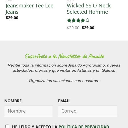
Jeansmaker Tee Lee
Wicked SS O-Neck
Jeans
Selected Homme
$
29.00
El
El
Valorado
$
29.00
$
29.00
precio
precio
con
4
de
original
actual
5
era:
es:
$29.00.
$29.00.
Suscríbete a la Newsletter de Amaido
Recibe toda la información sobre Amaido Agroturismo, nuevas
actividades, ofertas y que visitar en Asturias y en Galicia.
Organiza tus vacaciones con nosotros.
NOMBRE
EMAIL
HE LEIDO Y ACEPTO LA
POLÍTICA DE PRIVACIDAD