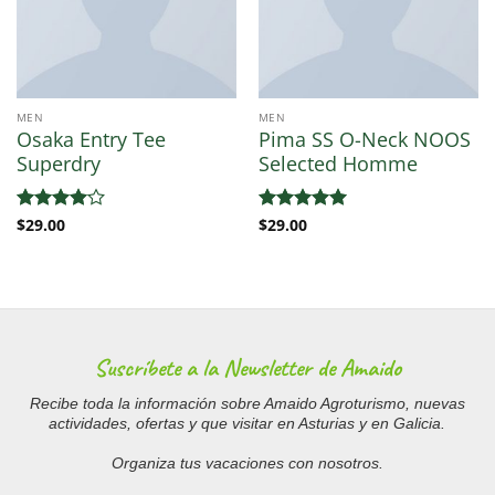
MEN
MEN
Osaka Entry Tee
Pima SS O-Neck NOOS
Superdry
Selected Homme
Valorado
$
29.00
Valorado
$
29.00
con
4
de
con
5
de 5
5
Suscríbete a la Newsletter de Amaido
Recibe toda la información sobre Amaido Agroturismo, nuevas
actividades, ofertas y que visitar en Asturias y en Galicia.
Organiza tus vacaciones con nosotros.