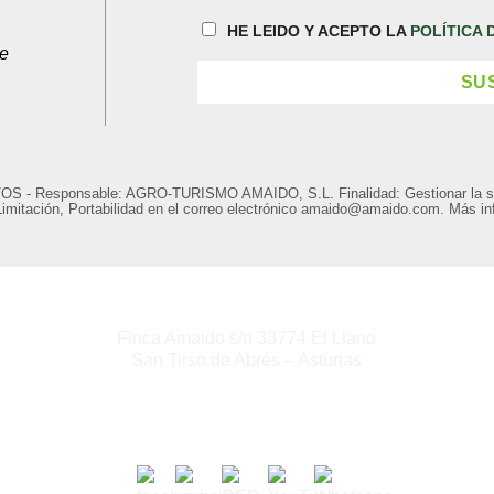
HE LEIDO Y ACEPTO LA
POLÍTICA 
ue
ponsable: AGRO-TURISMO AMAIDO, S.L. Finalidad: Gestionar la solicitu
Limitación, Portabilidad en el correo electrónico amaido@amaido.com. Más in
Finca Amaido s/n 33774 El Llano
San Tirso de Abrés – Asturias
+34 623 38 31 00