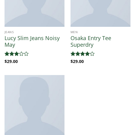
JEANS
MEN
Lucy Slim Jeans Noisy
Osaka Entry Tee
May
Superdry
Valorado
$
29.00
Valorado
$
29.00
con
3
con
4
de
de 5
5