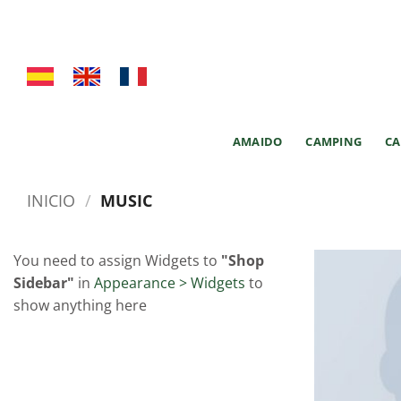
Saltar
al
contenido
AMAIDO
CAMPING
C
INICIO
/
MUSIC
You need to assign Widgets to
"Shop
Sidebar"
in
Appearance > Widgets
to
show anything here