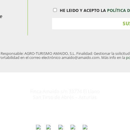
HE LEIDO Y ACEPTO LA
POLÍTICA 
ue
nsable: AGRO-TURISMO AMAIDO, S.L. Finalidad: Gestionar la solicitud de 
, Portabilidad en el correo electrónico amaido@amaido.com. Más info en la
po
Finca Amaido s/n 33774 El Llano
San Tirso de Abrés – Asturias
+34 623 38 31 00