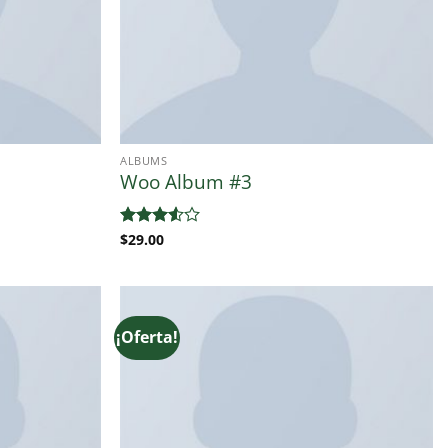
ALBUMS
Woo Album #3
Valorado
$
29.00
con
3.5
de 5
¡Oferta!