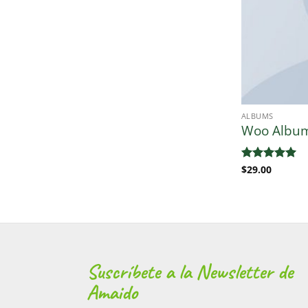
ALBUMS
Woo Albu
Valorado
$
29.00
con
5
de 5
Suscríbete a la Newsletter de
Amaido