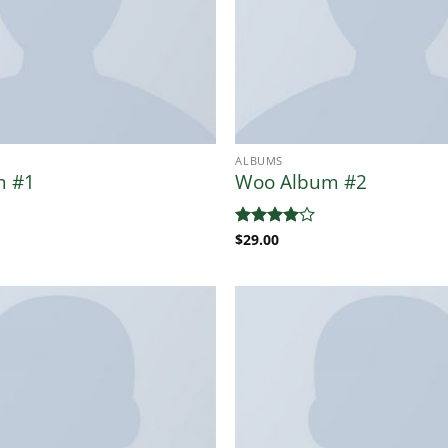
ALBUMS
m #1
Woo Album #2
Valorado
$
29.00
con
4
de
5